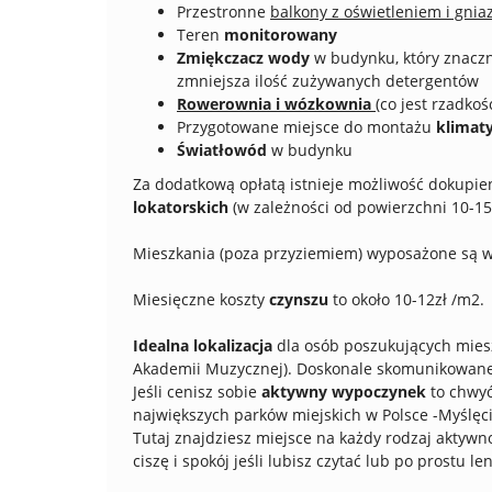
Przestronne
balkony z oświetleniem i gni
Teren
monitorowany
Zmiękczacz wody
w budynku, który znaczn
zmniejsza ilość zużywanych detergentów
Rowerownia i wózkownia
(co jest rzadko
Przygotowane miejsce do montażu
klimaty
Światłowód
w budynku
Za dodatkową opłatą istnieje możliwość dokupie
lokatorskich
(w zależności od powierzchni 10-15t
Mieszkania (poza przyziemiem) wyposażone są 
Miesięczne koszty
czynszu
to około 10-12zł /m2.
Idealna lokalizacja
dla osób poszukujących mies
Akademii Muzycznej). Doskonale skomunikowane 
Jeśli cenisz sobie
aktywny wypoczynek
to chwyć
największych parków miejskich w Polsce -Myślęc
Tutaj znajdziesz miejsce na każdy rodzaj aktywnoś
ciszę i spokój jeśli lubisz czytać lub po prostu le