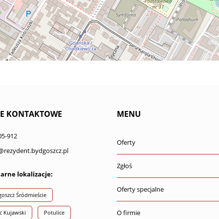
E KONTAKTOWE
MENU
05-912
Oferty
@rezydent.bydgoszcz.pl
Zgłoś
arne lokalizacje:
Oferty specjalne
oszcz Śródmieście
O firmie
c Kujawski
Potulice