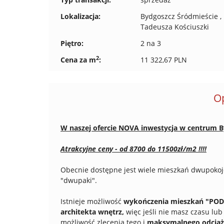
Lokalizacja:
Bydgoszcz Śródmieście ,
Tadeusza Kościuszki
Piętro:
2 na 3
2
Cena za m
:
11 322,67 PLN
O
W naszej ofercie NOVA inwestycja w centrum B
Atrakcyjne ceny - od 8700 do 11500zł/m2 !!!!
Obecnie dostępne jest wiele mieszkań dwupokojo
"dwupaki".
Istnieje możliwość
wykończenia mieszkań "POD
architekta wnętrz,
więc jeśli nie masz czasu lu
możliwość zlecenia tego i
maksymalnego odciąże