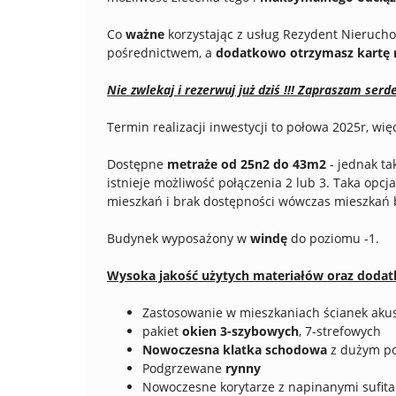
Co
ważne
korzystając z usług Rezydent Nierucho
pośrednictwem, a
dodatkowo otrzymasz kartę
Nie zwlekaj i rezerwuj już dziś !!! Zapraszam ser
Termin realizacji inwestycji to połowa 2025r, w
Dostępne
metraże od 25n2 do 43m2
- jednak ta
istnieje możliwość połączenia 2 lub 3. Taka opc
mieszkań i brak dostępności wówczas mieszkań 
Budynek wyposażony w
windę
do poziomu -1.
Wysoka jakość użytych materiałów oraz dodatk
Zastosowanie w mieszkaniach ścianek akus
pakiet
okien 3-szybowych
, 7-strefowych
Nowoczesna klatka schodowa
z dużym po
Podgrzewane
rynny
Nowoczesne korytarze z napinanymi sufit