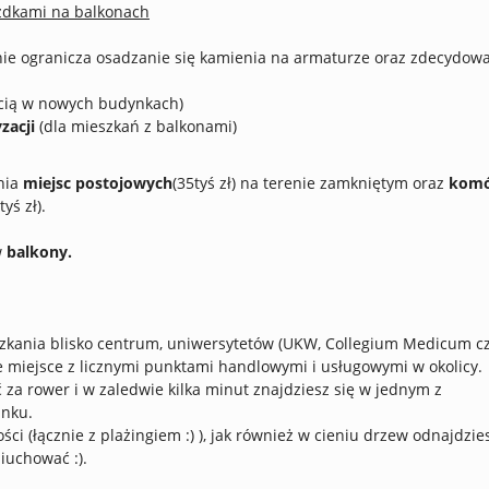
azdkami na balkonach
ie ogranicza osadzanie się kamienia na armaturze oraz zdecydow
ścią w nowych budynkach)
zacji
(dla mieszkań z balkonami)
nia
miejsc postojowych
(35tyś zł) na terenie zamkniętym oraz
komó
yś zł).
w
balkony.
zkania blisko centrum, uniwersytetów (UKW, Collegium Medicum c
miejsce z licznymi punktami handlowymi i usługowymi w okolicy.
 za rower i w zaledwie kilka minut znajdziesz się w jednym z
inku.
ci (łącznie z plażingiem :) ), jak również w cieniu drzew odnajdzie
niuchować :).