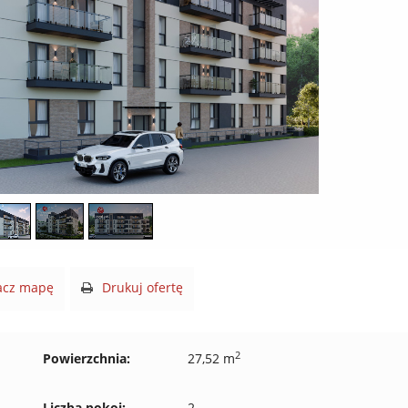
cz mapę
Drukuj ofertę
2
Powierzchnia:
27,52 m
Liczba pokoi:
2