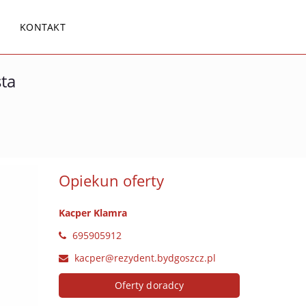
KONTAKT
ta
Opiekun oferty
Kacper Klamra
695905912
kacper@rezydent.bydgoszcz.pl
Oferty doradcy