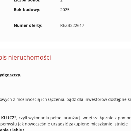
Rok budowy:
2025
Numer oferty:
REZB322617
pis nieruchomości
ydgoszczy.
wych z możliwością ich łączenia, bądź dla inwestorów dostępne s
 KLUCZ",
czyli wykonania pełnej aranżacji wnętrza łącznie z pomo
b pomysłu jak nowocześnie urządzić zakupione mieszkanie istnieje
nia Ciebie !