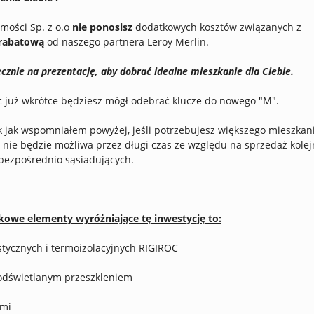
mości Sp. z o.o
nie ponosisz
dodatkowych kosztów związanych z
 rabatową
od naszego partnera Leroy Merlin.
decznie na prezentację, aby dobrać idealne mieszkanie dla Ciebie.
ięc już wkrótce będziesz mógł odebrać klucze do nowego "M".
k jak wspomniałem powyżej, jeśli potrzebujesz większego mieszkani
ja nie będzie możliwa przez długi czas ze względu na sprzedaż kole
bezpośrednio sąsiadujących.
owe elementy wyróżniające tę inwestycję to:
tycznych i termoizolacyjnych RIGIROC
dświetlanym przeszkleniem
ami