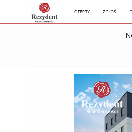
OFERTY
ZGŁOŚ
O
N