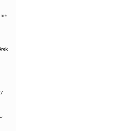
anie
rek
zy
sz