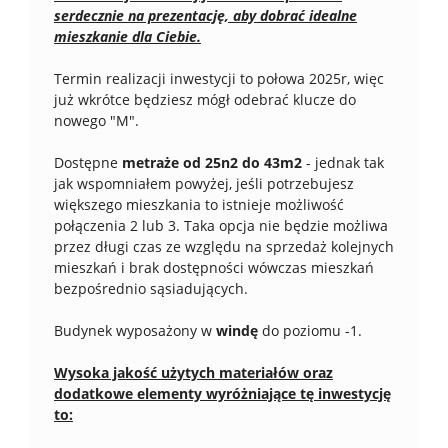
serdecznie na prezentację, aby dobrać idealne
mieszkanie dla Ciebie.
Termin realizacji inwestycji to połowa 2025r, więc
już wkrótce będziesz mógł odebrać klucze do
nowego "M".
Dostępne
metraże od 25n2 do 43m2
- jednak tak
jak wspomniałem powyżej, jeśli potrzebujesz
większego mieszkania to istnieje możliwość
połączenia 2 lub 3. Taka opcja nie będzie możliwa
przez długi czas ze względu na sprzedaż kolejnych
mieszkań i brak dostępności wówczas mieszkań
bezpośrednio sąsiadujących.
Budynek wyposażony w
windę
do poziomu -1.
Wysoka jakość użytych materiałów oraz
dodatkowe elementy wyróżniające tę inwestycję
to: