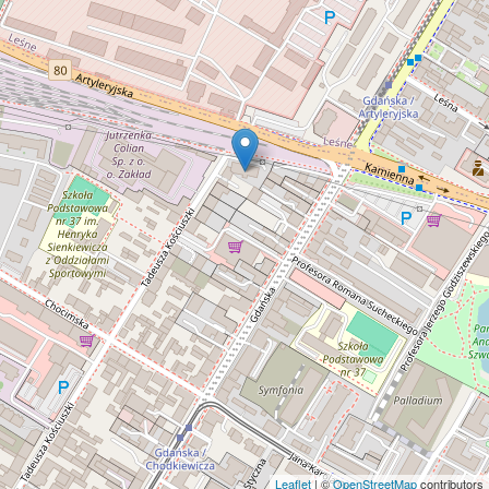
Leaflet
| ©
OpenStreetMap
contributors