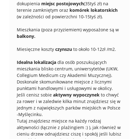
dokupienia
miejsc postojowych
(35tyś zł) na
terenie zamkniętym oraz
komórek lokatorskich
(w zależności od powierzchni 10-15tyś zł).
Mieszkania (poza przyziemiem) wyposażone są w
balkony.
Miesięczne koszty
czynszu
to około 10-12zł /m2.
Idealna lokalizacja
dla osób poszukujących
mieszkania blisko centrum, uniwersytetów (UKW,
Collegium Medicum czy Akademii Muzycznej).
Doskonale skomunikowane miejsce z licznymi
punktami handlowymi i usługowymi w okolicy.
Jeśli cenisz sobie
aktywny wypoczynek
to chwyć
za rower i w zaledwie kilka minut znajdziesz się w
jednym z największych parków miejskich w Polsce
-Myślęcinku.
Tutaj znajdziesz miejsce na każdy rodzaj
aktywności (łącznie z plażingiem :) ), jak również w
cieniu drzew odnajdziesz ciszę i spokój jeśli lubisz