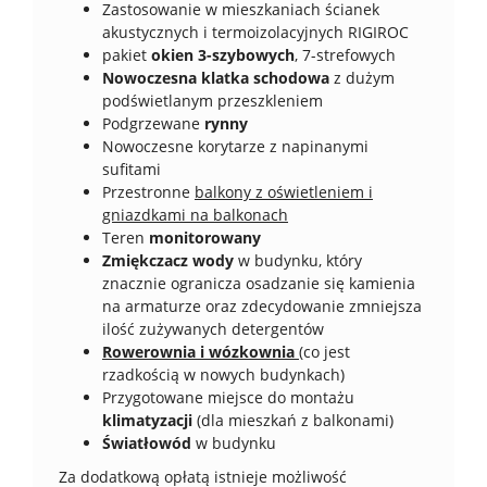
Zastosowanie w mieszkaniach ścianek
akustycznych i termoizolacyjnych RIGIROC
pakiet
okien 3-szybowych
, 7-strefowych
Nowoczesna klatka schodowa
z dużym
podświetlanym przeszkleniem
Podgrzewane
rynny
Nowoczesne korytarze z napinanymi
sufitami
Przestronne
balkony z oświetleniem i
gniazdkami na balkonach
Teren
monitorowany
Zmiękczacz wody
w budynku, który
znacznie ogranicza osadzanie się kamienia
na armaturze oraz zdecydowanie zmniejsza
ilość zużywanych detergentów
Rowerownia i wózkownia
(co jest
rzadkością w nowych budynkach)
Przygotowane miejsce do montażu
klimatyzacji
(dla mieszkań z balkonami)
Światłowód
w budynku
Za dodatkową opłatą istnieje możliwość