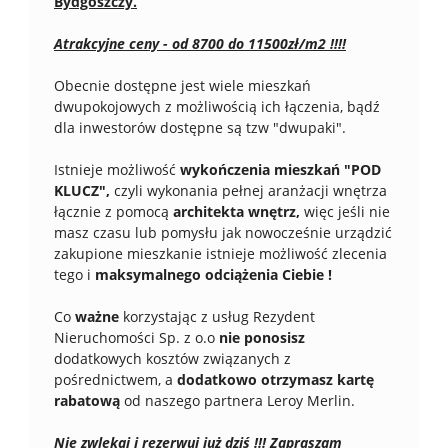
Bydgoszczy.
Atrakcyjne ceny - od 8700 do 11500zł/m2 !!!!
Obecnie dostępne jest wiele mieszkań
dwupokojowych z możliwością ich łączenia, bądź
dla inwestorów dostępne są tzw "dwupaki".
Istnieje możliwość
wykończenia mieszkań "POD
KLUCZ",
czyli wykonania pełnej aranżacji wnętrza
łącznie z pomocą
architekta wnętrz,
więc jeśli nie
masz czasu lub pomysłu jak nowocześnie urządzić
zakupione mieszkanie istnieje możliwość zlecenia
tego i
maksymalnego odciążenia Ciebie !
Co
ważne
korzystając z usług Rezydent
Nieruchomości Sp. z o.o
nie ponosisz
dodatkowych kosztów związanych z
pośrednictwem, a
dodatkowo otrzymasz kartę
rabatową
od naszego partnera Leroy Merlin.
Nie zwlekaj i rezerwuj już dziś !!! Zapraszam