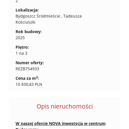
2
Lokalizacja:
Bydgoszcz Śródmieście , Tadeusza
Kościuszki
Rok budowy:
2025
Piętro:
1 na 3
Numer oferty:
REZB754933
2
Cena za m
:
10 830,43 PLN
Opis nieruchomości
W naszej ofercie NOVA inwestycja w centrum