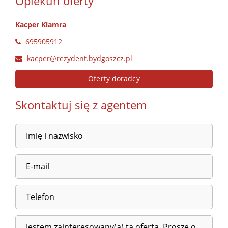
Opiekun oferty
Kacper Klamra
695905912
kacper@rezydent.bydgoszcz.pl
Oferty doradcy
Skontaktuj się z agentem