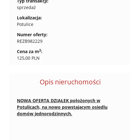
Typ transakcji:
sprzedaż
Lokalizacja:
Potulice
Numer oferty:
REZB982229
2
Cena za m
:
125,00 PLN
Opis nieruchomości
NOWA OFERTA DZIAŁEK położonych w
Potulicach, na nowo powstającym osiedlu
domów jednorodzinnych.