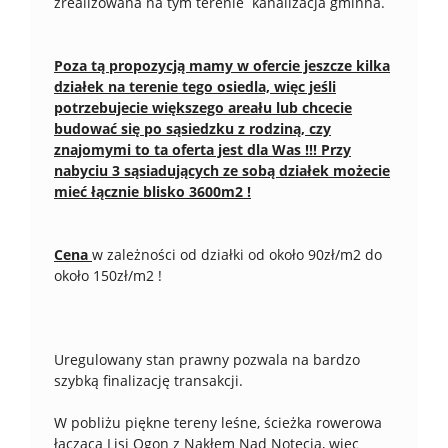
zrealizowana na tym terenie kanalizacja gminna.
Poza tą propozycją mamy w ofercie jeszcze kilka
działek na terenie tego osiedla, więc jeśli
potrzebujecie większego areału lub chcecie
budować się po sąsiedzku z rodziną, czy
znajomymi to ta oferta jest dla Was !!! Przy
nabyciu 3 sąsiadujących ze sobą działek możecie
mieć łącznie blisko 3600m2 !
Cena
w zależności od działki od około 90zł/m2 do
około 150zł/m2 !
Uregulowany stan prawny pozwala na bardzo
szybką finalizację transakcji.
W pobliżu piękne tereny leśne, ścieżka rowerowa
łącząca Lisi Ogon z Nakłem Nad Notecią, więc