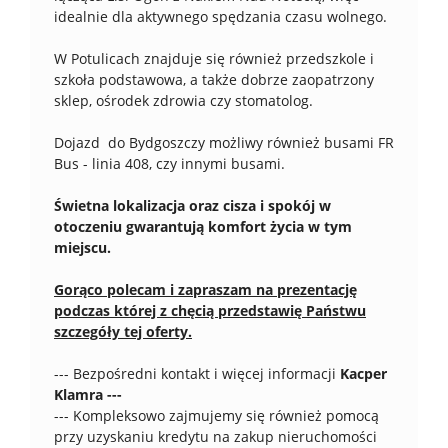
idealnie dla aktywnego spędzania czasu wolnego.
W Potulicach znajduje się również przedszkole i
szkoła podstawowa, a także dobrze zaopatrzony
sklep, ośrodek zdrowia czy stomatolog.
Dojazd do Bydgoszczy możliwy również busami FR
Bus - linia 408, czy innymi busami.
Świetna lokalizacja oraz cisza i spokój w
otoczeniu gwarantują komfort życia w tym
miejscu.
Gorąco polecam i zapraszam na prezentację
podczas której z chęcią przedstawię
Państwu
szczegóły tej oferty.
--- Bezpośredni kontakt i więcej informacji
Kacper
Klamra ---
--- Kompleksowo zajmujemy się również pomocą
przy uzyskaniu kredytu na zakup nieruchomości