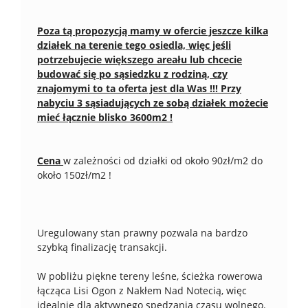
Poza tą propozycją mamy w ofercie jeszcze kilka
działek na terenie tego osiedla, więc jeśli
potrzebujecie większego areału lub chcecie
budować się po sąsiedzku z rodziną, czy
znajomymi to ta oferta jest dla Was !!! Przy
nabyciu 3 sąsiadujących ze sobą działek możecie
mieć łącznie blisko 3600m2 !
Cena
w zależności od działki od około 90zł/m2 do
około 150zł/m2 !
Uregulowany stan prawny pozwala na bardzo
szybką finalizację transakcji.
W pobliżu piękne tereny leśne, ścieżka rowerowa
łącząca Lisi Ogon z Nakłem Nad Notecią, więc
idealnie dla aktywnego spędzania czasu wolnego.