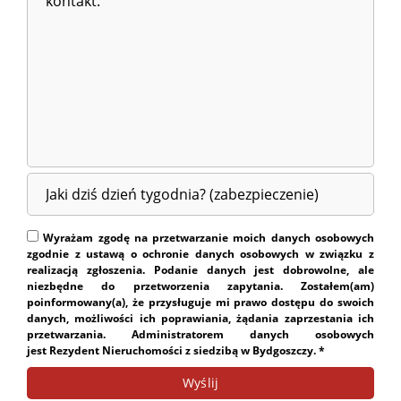
Wyrażam zgodę na przetwarzanie moich danych osobowych
zgodnie z ustawą o ochronie danych osobowych w związku z
realizacją zgłoszenia. Podanie danych jest dobrowolne, ale
niezbędne do przetworzenia zapytania. Zostałem(am)
poinformowany(a), że przysługuje mi prawo dostępu do swoich
danych, możliwości ich poprawiania, żądania zaprzestania ich
przetwarzania. Administratorem danych osobowych
jest Rezydent Nieruchomości z siedzibą w Bydgoszczy. *