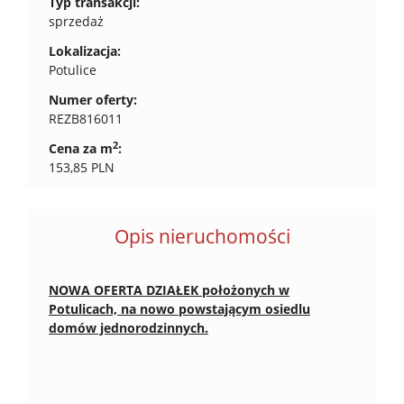
Typ transakcji:
sprzedaż
Lokalizacja:
Potulice
Numer oferty:
REZB816011
2
Cena za m
:
153,85 PLN
Opis nieruchomości
NOWA OFERTA DZIAŁEK położonych w
Potulicach, na nowo powstającym osiedlu
domów jednorodzinnych.