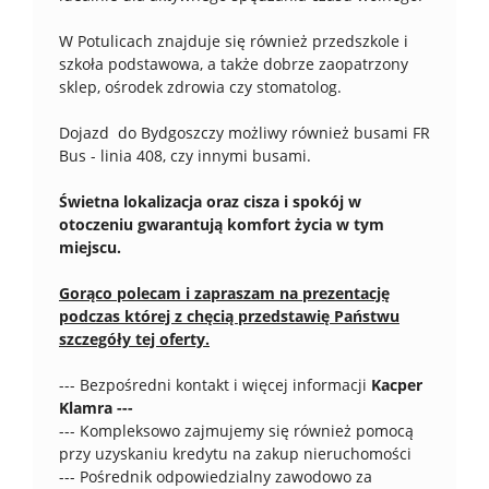
W Potulicach znajduje się również przedszkole i
szkoła podstawowa, a także dobrze zaopatrzony
sklep, ośrodek zdrowia czy stomatolog.
Dojazd do Bydgoszczy możliwy również busami FR
Bus - linia 408, czy innymi busami.
Świetna lokalizacja oraz cisza i spokój w
otoczeniu gwarantują komfort życia w tym
miejscu.
Gorąco polecam i zapraszam na prezentację
podczas której z chęcią przedstawię
Państwu
szczegóły tej oferty.
--- Bezpośredni kontakt i więcej informacji
Kacper
Klamra ---
--- Kompleksowo zajmujemy się również pomocą
przy uzyskaniu kredytu na zakup nieruchomości
--- Pośrednik odpowiedzialny zawodowo za