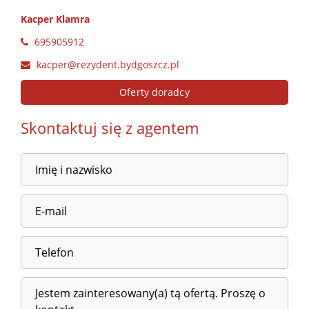
Kacper Klamra
695905912
kacper@rezydent.bydgoszcz.pl
Oferty doradcy
Skontaktuj się z agentem